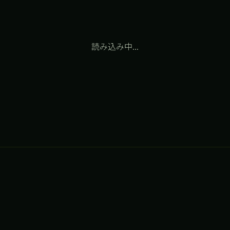
「わんぱくらんど」の隣に位置しているので、帰りにお
子さんと公園に寄るのもおすすめですよ。あとフォレス
トアドベンチャー・小田原もすぐ近くにあったので今度
読み込み中...
行ってみようと思いました。