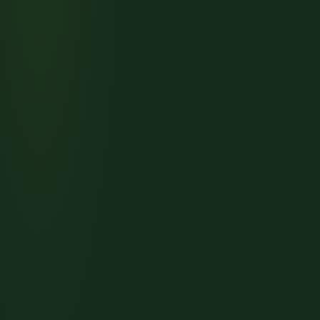
良かった！息子ともども本当に楽しめました！1時間半
以上に渡り指導して頂き、その後はフリーライディング
で息子と復習がてら15時近くまで乗ってました。バイ
クとヘルメットはレンタル。メガネと軍手を持参して、
30代後半の夫婦と、10歳（小4・息子）、12歳（小
長袖、長ズボンにスニーカーで問題なしでした。インス
6・娘）の家族4人で初めて伺いました。マウンテンバ
トラクターの方、スタッフの方々も、とてもフレンドリ
イク（MTB）は全くの初心者。最初は「転んで怪我をし
詳細
ーで初めてでも本当にエンジョイ出来ます。運動不足、
ないかな？」「子供たちはついていけるかな？」と不安
ストレス解消にもってこいです。こりゃ〜ハマりそうな
もありましたが、終わってみれば全員が「また来た
男性
予感が…是非ともお勧めします！
GOOGLE
い！」と大興奮の1日になりました。まず感動したの
家族4人・初参加
は、インストラクターさんの温かさとプロ意識です。
12歳の娘が、最初は森の中の凸凹道に少し怯えてブレ
ーキを握りしめて固まってしまったのですが、担当の方
がすぐに気づいて駆け寄ってくれました。「怖いよね、
でも大丈夫。ゆっくりでいいよ。まずは平らなところで
静かな森の中で黙々と自転車に集中するのは面白か
僕と一緒に練習してみようか」と、娘のペースに合わせ
ったです。立派なMTBを貸していただけました。運動経
て目線を下げて優しく声をかけてくださったんです。息
験のほぼない中年女性でもなんとか初級講習を終えるこ
詳細
子には「今のジャンプ、めちゃくちゃカッコよかった
とができました。体力を使うので、水分と着替えが必要