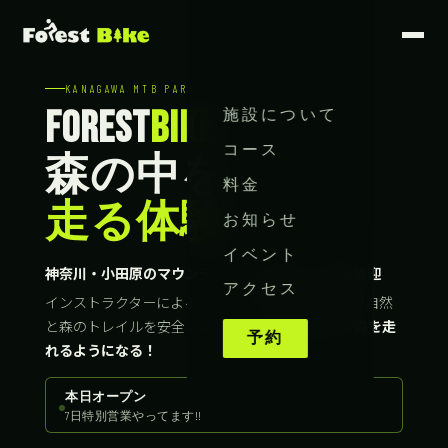
KANAGAWA MTB PARK — SINCE 2017
FOREST
BIKE
施設について
コース
森の中を
料金
走る体験
お知らせ
イベント
神奈川・小田原のマウンテンバイク体験｜初心者歓迎
アクセス
インストラクターによる丁寧な初回講習で、本物の自然
と森のトレイルを安全に楽しめます。
初回90分で森を走
予約
れるようになる！
本日オープン
7日特別営業やってます!!