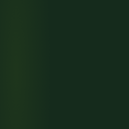
中1の息子と初回安全講習Aを受けて来ました。横浜
方面から1時間チョイ。予約はスマホから。10時スター
トで総勢６名。我々２人とも全くの初心者ですが、先ず
詳細
は服装、基本姿勢、ブレーキ操作など注意すべき点を丁
寧に教えて頂けます。その後、実践。丸太越えやフルブ
男性
GOOGLE
レーキのかけ方、立ち乗りなどを教わり、いよいよ初心
初回安全講習・親子
者コースのフォレストに入って行きます。いや〜気持ち