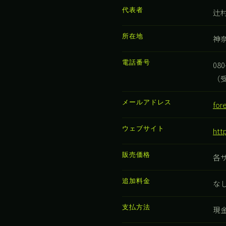
代表者
辻村
所在地
神奈
電話番号
080
（受
メールアドレス
for
ウェブサイト
htt
販売価格
各
追加料金
な
支払方法
現