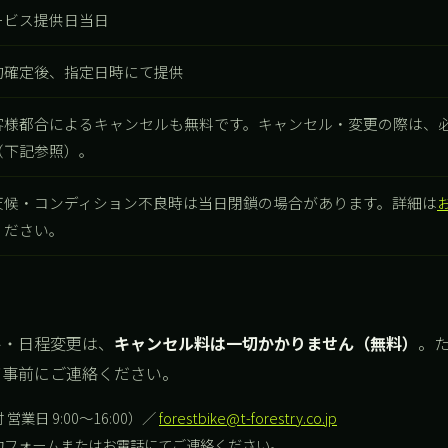
ービス提供日当日
約確定後、指定日時にて提供
客様都合によるキャンセルも無料です。キャンセル・変更の際は、
（下記参照）。
天候・コンディション不良時は当日閉鎖の場合があります。詳細は
ください。
ル・日程変更は、
キャンセル料は一切かかりません（無料）
。
ず事前にご連絡ください。
 営業日 9:00〜16:00）／
forestbike@t-forestry.co.jp
約フォームまたはお電話にてご連絡ください。