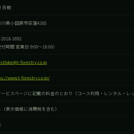
 百樹
川県小田原市荻窪4385
-2018-3892
付時間 営業日 9:00〜16:00）
estbike@t-forestry.co.jp
ps://www.t-forestry.co.jp/
サービスページに記載の料金のとおり（コース利用・レンタル・レ
し（表示価格に消費税を含む）
金