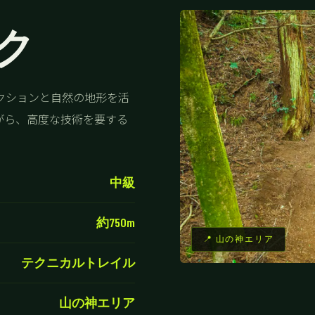
ク
クションと自然の地形を活
がら、高度な技術を要する
中級
約750m
📍 山の神エリア
テクニカルトレイル
山の神エリア