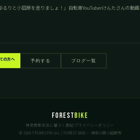
るりと小田原を走りましょ！」自転車YouTuberけんたさんの動画
ての方へ
予約する
ブログ一覧
FOREST
BIKE
特定商取引法に基づく表記
プライバシーポリシー
|
© 2026 T-FORESTRY inc. / FOREST BIKE — 神奈川県小田原市