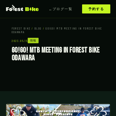
ブログ一覧
予約する
FOREST BIKE
/
BLOG
/
GO!GO! MTB MEETING IN FOREST BIKE
ODAWARA
情報
2023.05.15
GO!GO! MTB MEETING in Forest Bike
Odawara